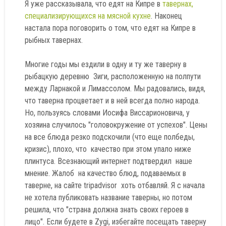
Я уже рассказывала, что едят на Кипре в
тавернах,
специализирующихся на мясной кухне
. Наконец
настала пора поговорить о том, что едят на Кипре в
рыбных тавернах.
Многие годы мы ездили в одну и ту же таверну в
рыбацкую деревню Зиги, расположенную на полпути
между Ларнакой и Лимассолом. Мы радовались, видя,
что таверна процветает и в ней всегда полно народа.
Но, пользуясь словами Иосифа Виссарионовича, у
хозяина случилось "головокружение от успехов". Цены
на все блюда резко подскочили (что еще полбеды,
кризис), плохо, что качество при этом упало ниже
плинтуса. Всезнающий интернет подтвердил наше
мнение. Жалоб на качество блюд, подаваемых в
таверне, на сайте tripadvisor хоть отбавляй. Я с начала
не хотела публиковать название таверны, но потом
решила, что "страна должна знать своих героев в
лицо". Если будете в Zygi, избегайте посещать таверну