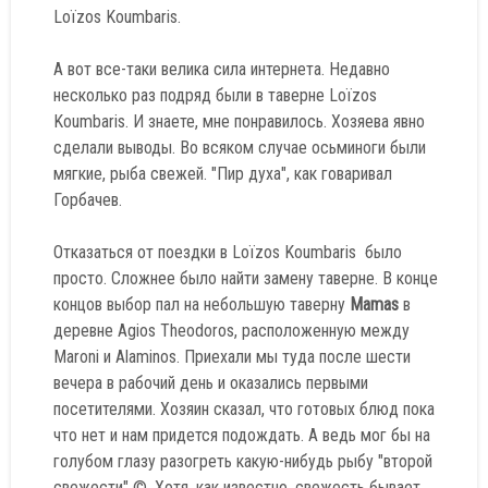
Loïzos Koumbaris.
А вот все-таки велика сила интернета. Недавно
несколько раз подряд были в таверне Loïzos
Koumbaris. И знаете, мне понравилось. Хозяева явно
сделали выводы. Во всяком случае осьминоги были
мягкие, рыба свежей. "Пир духа", как говаривал
Горбачев.
Отказаться от поездки в Loïzos Koumbaris было
просто. Сложнее было найти замену таверне. В конце
концов выбор пал на небольшую таверну
Mamas
в
деревне Agios Theodoros, расположенную между
Maroni и Alaminos. Приехали мы туда после шести
вечера в рабочий день и оказались первыми
посетителями. Хозяин сказал, что готовых блюд пока
что нет и нам придется подождать. А ведь мог бы на
голубом глазу разогреть какую-нибудь рыбу "второй
свежести" ©. Хотя, как известно, свежесть бывает