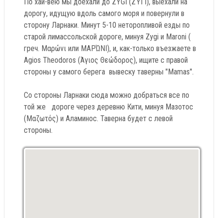
По хай-вею мы доехали до ZYGI (ΖΎΓΙ), выехали на
дорогу, идущую вдоль самого моря и повернули в
сторону Ларнаки. Минут 5-10 неторопливой езды по
старой лимассольской дороге, минуя Zygi и Maroni (
греч. Μαρώνι или ΜΑΡΏΝΙ), и, как-только въезжаете в
Agios Theodoros (Άγιος Θεώδορος), ищите с правой
стороны у самого берега вывеску таверны "Mamas".
Со стороны Ларнаки сюда можно добраться все по
той же дороге через деревню Кити, минуя Мазотос
(Μαζωτός) и Аламинос. Таверна будет с левой
стороны.