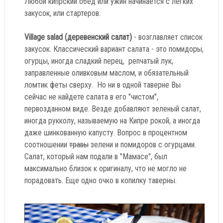
Любой кипрский обед или ужин начинается c легких
закусок, или стартеров.
Village salad (деревенский салат)
- возглавляет список
закусок. Классический вариант салата - это помидоры,
огурцы, иногда сладкий перец, репчатый лук,
заправленные оливковым маслом, и обязательный
ломтик феты сверху. Но ни в одной таверне Вы
сейчас не найдете салата в его "чистом",
первозданном виде. Везде добавляют зеленый салат,
иногда рукколу, называемую на Кипре рокой, а иногда
даже шинкованную капусту. Вопрос в процентном
соотношении
травы
зелени и помидоров с огурцами.
Салат, который нам подали в "Мамасе", был
максимально близок к оригиналу, что не могло не
порадовать. Еще одно очко в копилку таверны.