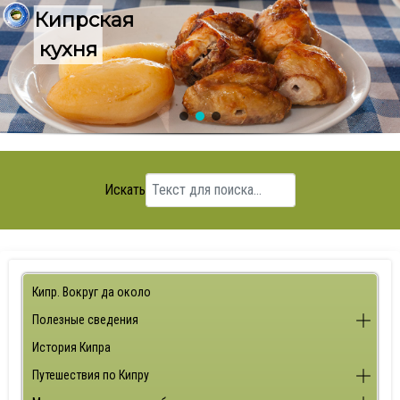
Кипрская
кухня
Искать
Кипр. Вокруг да около
Полезные сведения
История Кипра
Путешествия по Кипру