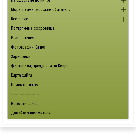
Путешествия по Кипру
Море, пляжи, морские обитатели
Все о еде
Потерянные сокровища
Развлечения
Фотографии Кипра
Зарисовки
Фестивали, праздники на Кипре
Карта сайта
Поиск по тегам
-----------------------
Новости сайта
Давайте знакомиться!