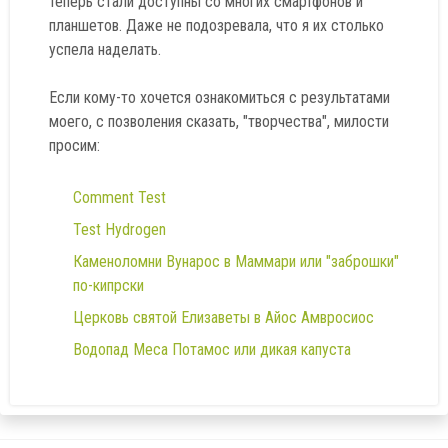
теперь стали доступны со многих смартфонов и
планшетов. Даже не подозревала, что я их столько
успела наделать.
Если кому-то хочется ознакомиться с результатами
моего, с позволения сказать, "творчества", милости
просим:
Comment Test
Test Hydrogen
Каменоломни Вунарос в Маммари или "заброшки"
по-кипрски
Церковь святой Елизаветы в Айос Амвроcиос
Водопад Меса Потамос или дикая капуста