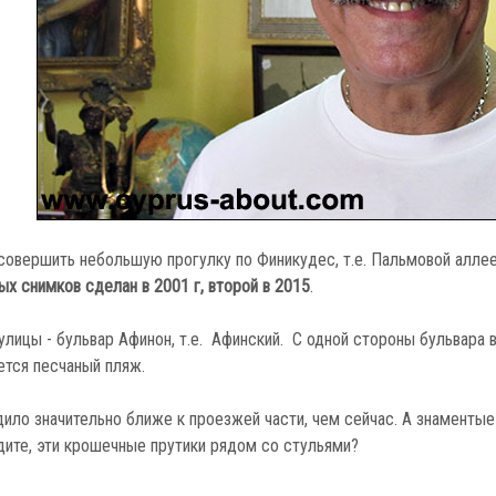
совершить небольшую прогулку по Финикудес, т.е. Пальмовой алле
ых снимков сделан в 2001 г, второй в 2015
.
лицы - бульвар Афинон, т.е. Афинский. С одной стороны бульвара в
ется песчаный пляж.
дило значительно ближе к проезжей части, чем сейчас. А знаментые
дите, эти крошечные прутики рядом со стульями?