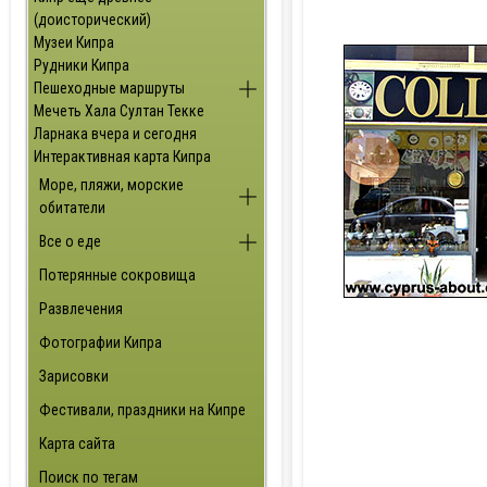
(доисторический)
Музеи Кипра
Рудники Кипра
Пешеходные маршруты
Мечеть Хала Султан Текке
Ларнака вчера и сегодня
Интерактивная карта Кипра
Море, пляжи, морские
обитатели
Все о еде
Потерянные сокровища
Развлечения
Фотографии Кипра
Зарисовки
Фестивали, праздники на Кипре
Карта сайта
Поиск по тегам