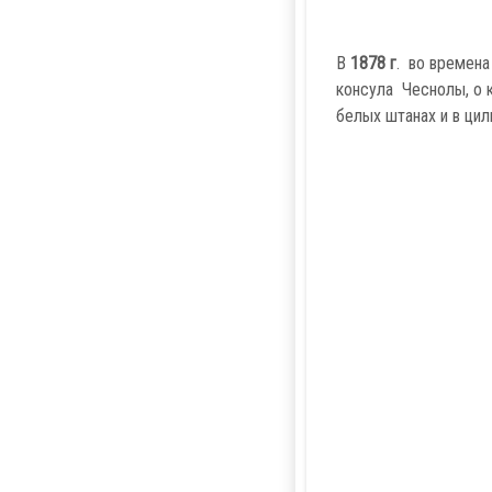
В
1878 г
. во времена
консула Чеснолы, о 
белых штанах и в цил