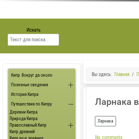
Искать
Вы здесь:
Главная
П
Кипр. Вокруг да около
Полезные сведения
История Кипра
Ларнака в
Путешествия по Кипру
Деревни Кипра
Природа Кипра
Ларнака
Православный Кипр
Кипр древний
No comments
Кипр еще древнее