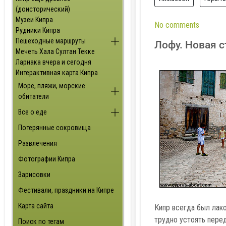
(доисторический)
Музеи Кипра
No comments
Рудники Кипра
Пешеходные маршруты
Лофу. Новая с
Мечеть Хала Султан Текке
Ларнака вчера и сегодня
Интерактивная карта Кипра
Море, пляжи, морские
обитатели
Все о еде
Потерянные сокровища
Развлечения
Фотографии Кипра
Зарисовки
Фестивали, праздники на Кипре
Карта сайта
Кипр всегда был лак
трудно устоять перед
Поиск по тегам