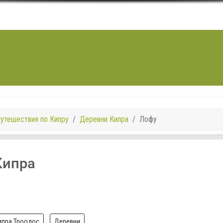
утешествия по Кипру
Деревни Кипра
Лофу
Кипра
ипра,Троодос
Деревни