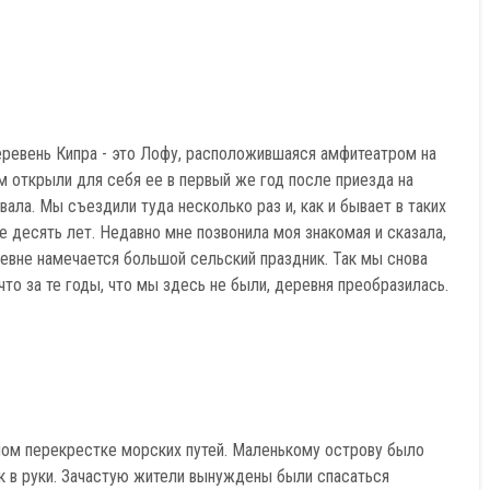
ревень Кипра - это Лофу, расположившаяся амфитеатром на
м открыли для себя ее в первый же год после приезда на
вала. Мы съездили туда несколько раз и, как и бывает в таких
ие десять лет. Недавно мне позвонила моя знакомая и сказала,
евне намечается большой сельский праздник. Так мы снова
что за те годы, что мы здесь не были, деревня преобразилась.
ном перекрестке морских путей. Маленькому острову было
ук в руки. Зачастую жители вынуждены были спасаться