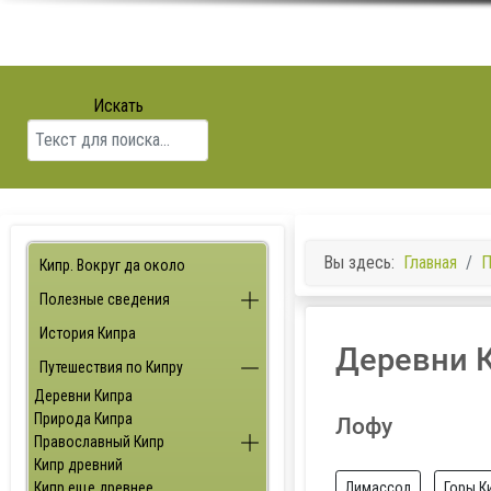
Искать
Вы здесь:
Главная
П
Кипр. Вокруг да около
Полезные сведения
История Кипра
Деревни 
Путешествия по Кипру
Деревни Кипра
Природа Кипра
Лофу
Православный Кипр
Кипр древний
Кипр еще древнее
Лимассол
Горы К