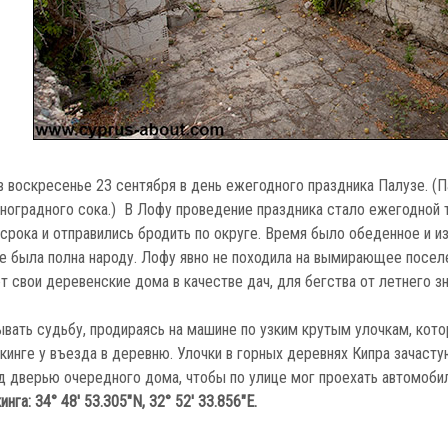
в воскресенье 23 сентября в день ежегодного праздника Палузе. (
иноградного сока.) В Лофу проведение праздника стало ежегодной 
срока и отправились бродить по округе. Время было обеденное и и
е была полна народу. Лофу явно не походила на вымирающее поселе
 свои деревенские дома в качестве дач, для бегства от летнего з
вать судьбу, продираясь на машине по узким крутым улочкам, кото
инге у въезда в деревню. Улочки в горных деревнях Кипра зачасту
д дверью очередного дома, чтобы по улице мог проехать автомобиль.
га: 34° 48' 53.305"N, 32° 52' 33.856"E.