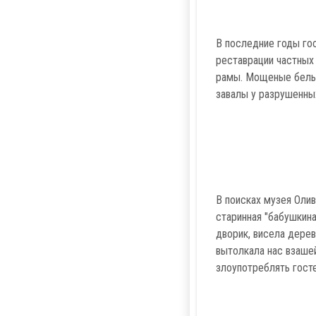
В последние годы го
реставрации частных
рамы. Мощеные белым
завалы у разрушенных
В поисках музея Оли
старинная "бабушкина
дворик, висела дерев
вытолкала нас взашей
злоупотреблять гост