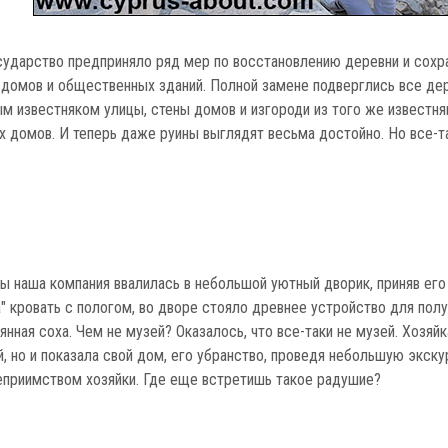
сударство предприняло ряд мер по восстановлению деревни и сохр
 домов и общественных зданий. Полной замене подверглись все дер
 известняком улицы, стены домов и изгороди из того же известняк
 домов. И теперь даже руины выглядят весьма достойно. Но все-та
вы наша компания ввалилась в небольшой уютный дворик, приняв ег
" кровать с пологом, во дворе стояло древнее устройство для пол
янная соха. Чем не музей? Оказалось, что все-таки не музей. Хозяй
, но и показала свой дом, его убранство, проведя небольшую экск
еприимством хозяйки. Где еще встретишь такое радушие?