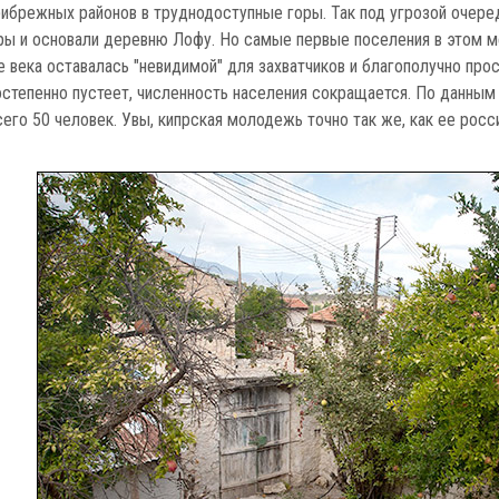
рибрежных районов в труднодоступные горы. Так под угрозой очере
ры и основали деревню Лофу. Но самые первые поселения в этом м
е века оставалась "невидимой" для захватчиков и благополучно про
остепенно пустеет, численность населения сокращается. По данным
его 50 человек. Увы, кипрская молодежь точно так же, как ее росс