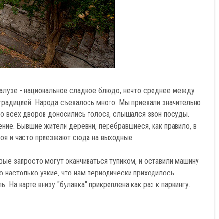
Палузе - национальное сладкое блюдо, нечто среднее между
традицией. Народа съехалось много. Мы приехали значительно
зо всех дворов доносились голоса, слышался звон посуды.
ние. Бывшие жители деревни, перебравшиеся, как правило, в
ноя и часто приезжают сюда на выходные.
рые запросто могут оканчиваться тупиком, и оставили машину
ю настолько узкие, что нам периодически приходилось
 На карте внизу "булавка" прикреплена как раз к паркингу.