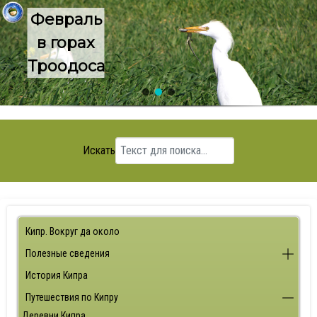
Февраль
в горах
Троодоса
Искать
Кипр. Вокруг да около
Полезные сведения
История Кипра
Путешествия по Кипру
Деревни Кипра