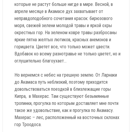
которые не растут больше нигде в мире. Весной, в
апреле месяце в Акамасе дух захватывает от
неправдоподобного сочетания красок: бирюзового
моря, свежей зелени молодой травы и яркой охры
окрестных гор. На зеленом ковре травы разбросаны
яркие пятна желтых лютиков, красных анемонов и
горицвета. Цветет все, что только может цвести.
Вдобавок ко всему разнотравье не только цветет, но и
оглушительно благоухает...
Но вернемся с небес на грешную землю. От Ларнаки
до Акамаса путь неблизкий, поэтому приходится
довольствоваться поездкой в близлежащие горы
Кипра, в Махерас. Там существуют безымянные
тропинки, прогулка по которым доставляет мне почти
такое же удовольствие, как и прогулка по Акамасу.
Махерас – лес, расположенный на восточных склонах
гор Троодоса.