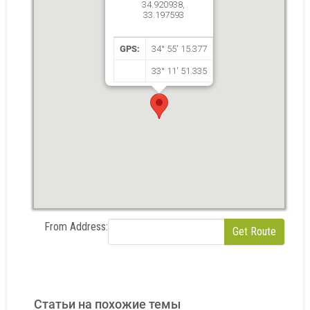
34.920938,
33.197593
GPS:
34° 55' 15.377
33° 11' 51.335
From Address:
Статьи на похожие темы