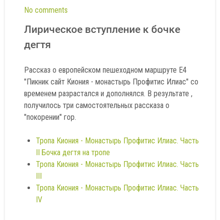
No comments
Лирическое вступление к бочке
дегтя
Рассказ о европейском пешеходном маршруте Е4
"Пикник сайт Киония - монастырь Профитис Илиас" со
временем разрастался и дополнялся. В результате ,
получилось три самостоятельных рассказа о
"покорении" гор.
Тропа Киония - Монастырь Профитис Илиас. Часть
II Бочка дегтя на тропе
Тропа Киония - Монастырь Профитис Илиас. Часть
III
Тропа Киония - Монастырь Профитис Илиас. Часть
IV