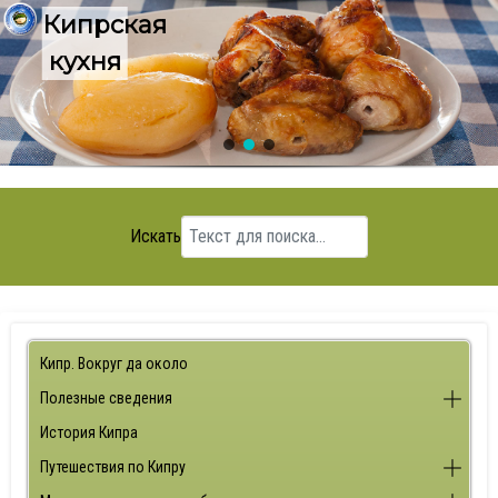
Кипрская
кухня
Искать
Кипр. Вокруг да около
Полезные сведения
История Кипра
Путешествия по Кипру