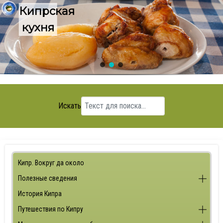
Кипрская
кухня
Искать
Кипр. Вокруг да около
Полезные сведения
История Кипра
Путешествия по Кипру