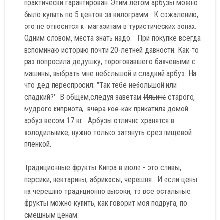
практически гарантирован. Этим летом арбузы можно
было купить по 5 центов за килограмм. К сожалению,
это не относится к магазинам в туристических зонах.
Одним словом, места знать надо. При покупке всегда
вспоминаю историю почти 20-летней давности. Как-то
раз попросила дедушку, тороговавшего бахчевыми с
машины, выбрать мне небольшой и сладкий арбуз. На
что дед переспросил: "Так тебе небольшой или
сладкий?" В общем,следуя заветам
Ильича
старого,
мудрого киприота, вчера кое-как прикатила домой
арбуз весом 17 кг. Арбузы отлично хранятся в
холодильнике, нужно только затянуть срез пищевой
пленкой.
Традиционные фрукты Кипра в июле - это сливы,
персики, нектарины, абрикосы, черешня. И если цены
на черешню традиционно высоки, то все остальные
фрукты можно купить, как говорит моя подруга, по
смешным ценам.