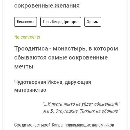
сокровенные желания
Лимассол
Горы Кипра,Троодос
Храмы
No comments
Троодитиса - монастырь, в котором
сбываются самые сокровенные
мечты
Чудотворная Икона, дарующая
материнство
"...И пусть никто не уйдет обиженный!"
А.и Б. Стругацкие "Пикник на обочине"
Среди монастырей Кипра, принимающих паломников