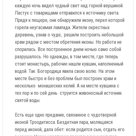
каждую ночь видел чудный свет над горной вершиной.
Пастух с товарищами отправился к источнику света.
Придя к пещере, они обнаружили икону, перел которой
горела неугасимая лампада. Жители окрестных
деревень, узнав о чуде, решили построить небольшой
храм рядом с местом обретения иконы. Но работа не
спорилась. Все построенное днем ночью само собой
разрушалось. Но однажды, в том месте, где теперь
стоит монастырь, рабочие нашли кувшин, наполненный
водой. Так Богородица явила свою волю. На этом
месте быстро и без проблем был построен храм и
несколько монашеских келий. А на месте кувшина с
тех пор и по сей день струится живоносный источник
святой воды.
Есть еще одно предание, связанное с чудотворной
иконой Троодитисса. Бездетная пара, молящаяся
перед иконой, дала обет: если родится сын, отдать его