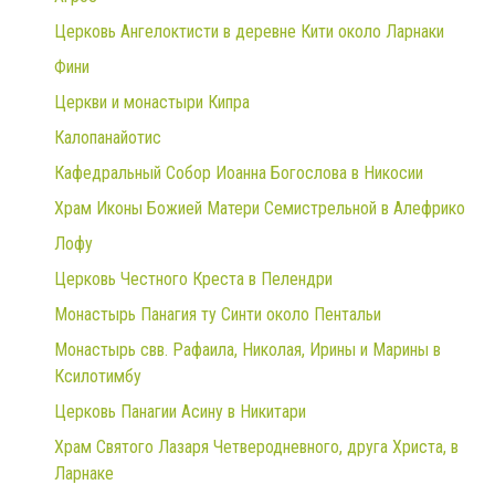
Церковь Ангелоктисти в деревне Кити около Ларнаки
Фини
Церкви и монастыри Кипра
Калопанайотис
Кафедральный Собор Иоанна Богослова в Никосии
Храм Иконы Божией Матери Семистрельной в Алефрико
Лофу
Церковь Честного Креста в Пелендри
Монастырь Панагия ту Синти около Пентальи
Монастырь свв. Рафаила, Николая, Ирины и Марины в
Ксилотимбу
Церковь Панагии Асину в Никитари
Храм Святого Лазаря Четверодневного, друга Христа, в
Ларнаке