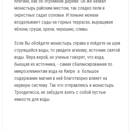
платане, как об огромном дереве. Он же назвал
монастырь райским местом, так сладко пели в
окрестных садах соловьи. И поныне монахи
возделывают сады на горных террасах, выращивая
яблони, груши, орехи, черешню, сливы.
Если Вы обойдете монастырь справа и пойдете на шум
струящейся воды, то увидите агиазму, источник святой
воды. Вера верой, но ученые говорят, что вода,
бьющая из источника, - самая сбалансированная по
микроэлементам вода на Кипре а большое
содержание магния в ней благотворно влияет на
нервную систему. Так что отправляясь в монастырь
Троодитисса, не забудьте взять с собой пустые
емкости для воды.