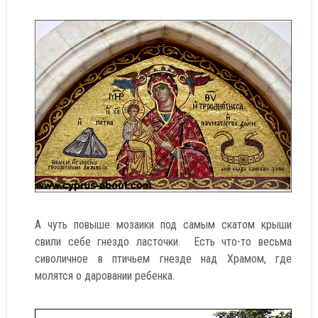
А чуть повыше мозаики под самым скатом крыши
свили себе гнездо ласточки. Есть что-то весьма
сиволичное в птичьем гнезде над Храмом, где
молятся о даровании ребенка.